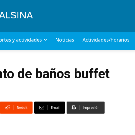
rtes y actividades
Noticias
Actividades/horarios
to de baños buffet
ReddIt
Email
Impresión