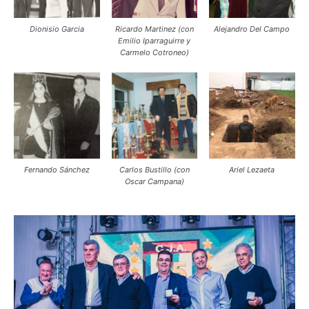
Dionisio Garcia
Ricardo Martinez (con
Alejandro Del Campo
Emilio Iparraguirre y
Carmelo Cotroneo)
Fernando Sánchez
Carlos Bustillo (con
Ariel Lezaeta
Oscar Campana)