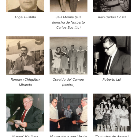
Angel Bustillo
Saul Molina (a la
Juan Carlos Costa
derecha de Norberto
Carlos Bustillo)
Roman «Chiquito»
Osvaldo del Campo
Roberto Lui
Miranda
(centro)
Manuel Martinez
Homenaje a presidente
(Comision de damas)