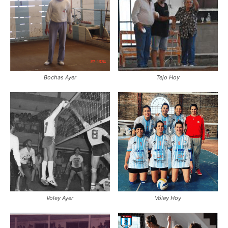
Bochas Ayer
Tejo Hoy
Voley Ayer
Vóley Hoy